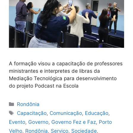
A formação visou a capacitação de professores
ministrantes e interpretes de libras da
Mediação Tecnológica para desenvolvimento
do projeto Podcast na Escola
Categorias
Rondônia
Tags
Capacitação
,
Comunicação
,
Educação
,
Evento
,
Governo
,
Governo Fez e Faz
,
Porto
Velho
,
Rondônia
,
Serviço
,
Sociedade
,