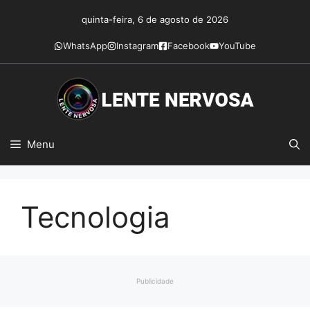
Pular
quinta-feira, 6 de agosto de 2026
para
o
WhatsApp
Instagram
Facebook
YouTube
conteúdo
Menu
Tecnologia
Publicidade