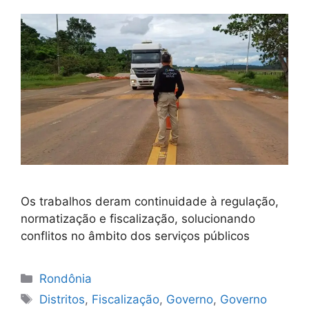
Os trabalhos deram continuidade à regulação,
normatização e fiscalização, solucionando
conflitos no âmbito dos serviços públicos
Categorias
Rondônia
Tags
Distritos
,
Fiscalização
,
Governo
,
Governo