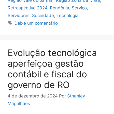
Região Vale do Jamari
,
Região Zona da Mata
,
Retrospectiva 2024
,
Rondônia
,
Serviço
,
Servidores
,
Sociedade
,
Tecnologia
Deixe um comentário
Evolução tecnológica
aperfeiçoa gestão
contábil e fiscal do
governo de RO
4 de dezembro de 2024
Por
Sthanley
Magalhães