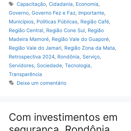
Tags
Capacitação
,
Cidadania
,
Economia
,
Governo
,
Governo Fez e Faz
,
Importante
,
Municípios
,
Políticas Públicas
,
Região Café
,
Região Central
,
Região Cone Sul
,
Região
Madeira Mamoré
,
Região Vale do Guaporé
,
Região Vale do Jamari
,
Região Zona da Mata
,
Retrospectiva 2024
,
Rondônia
,
Serviço
,
Servidores
,
Sociedade
,
Tecnologia
,
Transparência
Deixe um comentário
Com investimentos em
segurança, Rondônia