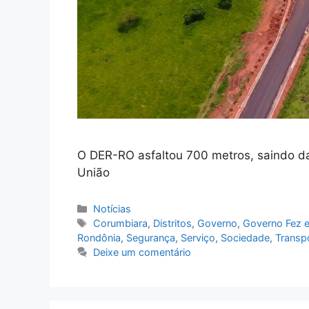
O DER-RO asfaltou 700 metros, saindo da 
União
Categorias
Notícias
Tags
Corumbiara
,
Distritos
,
Governo
,
Governo Fez e
Rondônia
,
Segurança
,
Serviço
,
Sociedade
,
Transp
Deixe um comentário