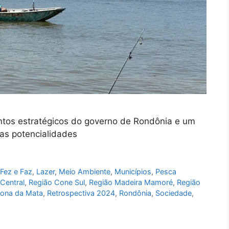
ntos estratégicos do governo de Rondônia e um
as potencialidades
Fez e Faz
,
Lazer
,
Meio Ambiente
,
Municípios
,
Pesca
Central
,
Região Cone Sul
,
Região Madeira Mamoré
,
Região
Zona da Mata
,
Retrospectiva 2024
,
Rondônia
,
Sociedade
,