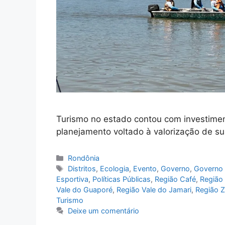
Turismo no estado contou com investime
planejamento voltado à valorização de su
Categorias
Rondônia
Tags
Distritos
,
Ecologia
,
Evento
,
Governo
,
Governo 
Esportiva
,
Políticas Públicas
,
Região Café
,
Região 
Vale do Guaporé
,
Região Vale do Jamari
,
Região 
Turismo
Deixe um comentário