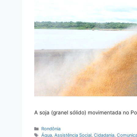
A soja (granel sólido) movimentada no Po
Categorias
Rondônia
Tags
Água
,
Assistência Social
,
Cidadania
,
Comunic