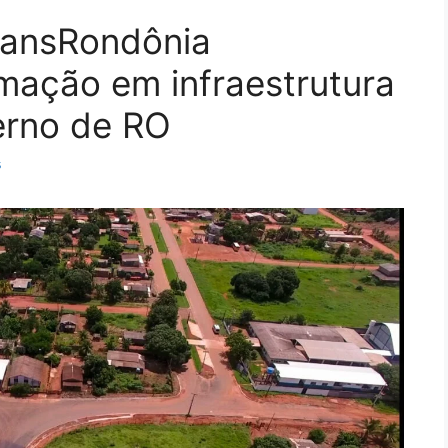
ransRondônia
mação em infraestrutura
erno de RO
s