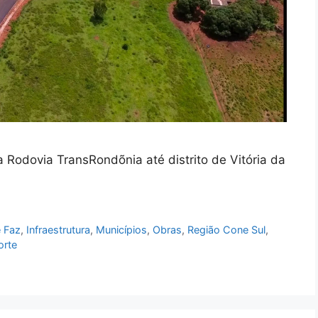
Rodovia TransRondõnia até distrito de Vitória da
 Faz
,
Infraestrutura
,
Municípios
,
Obras
,
Região Cone Sul
,
orte