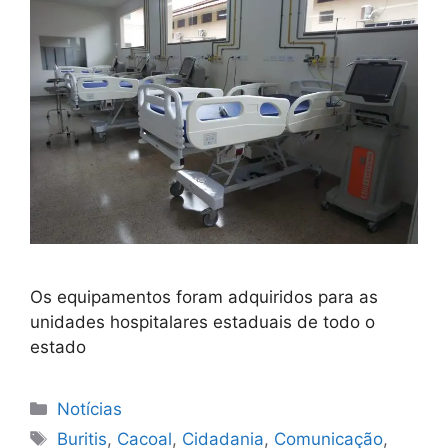
Os equipamentos foram adquiridos para as
unidades hospitalares estaduais de todo o
estado
Categorias
Notícias
Tags
Buritis
,
Cacoal
,
Cidadania
,
Comunicação
,