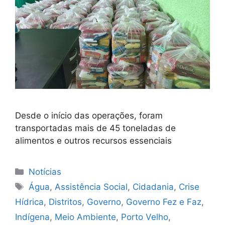
Desde o início das operações, foram
transportadas mais de 45 toneladas de
alimentos e outros recursos essenciais
Categorias
Notícias
Tags
Água
,
Assistência Social
,
Cidadania
,
Crise
Hídrica
,
Distritos
,
Governo
,
Governo Fez e Faz
,
Indígena
,
Meio Ambiente
,
Porto Velho
,