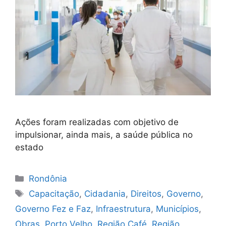
Ações foram realizadas com objetivo de
impulsionar, ainda mais, a saúde pública no
estado
Categorias
Rondônia
Tags
Capacitação
,
Cidadania
,
Direitos
,
Governo
,
Governo Fez e Faz
,
Infraestrutura
,
Municípios
,
Obras
,
Porto Velho
,
Região Café
,
Região