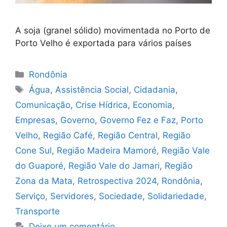
A soja (granel sólido) movimentada no Porto de
Porto Velho é exportada para vários países
Categorias
Rondônia
Tags
Água
,
Assistência Social
,
Cidadania
,
Comunicação
,
Crise Hídrica
,
Economia
,
Empresas
,
Governo
,
Governo Fez e Faz
,
Porto
Velho
,
Região Café
,
Região Central
,
Região
Cone Sul
,
Região Madeira Mamoré
,
Região Vale
do Guaporé
,
Região Vale do Jamari
,
Região
Zona da Mata
,
Retrospectiva 2024
,
Rondônia
,
Serviço
,
Servidores
,
Sociedade
,
Solidariedade
,
Transporte
Deixe um comentário