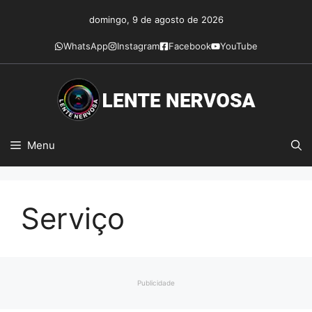
Pular
domingo, 9 de agosto de 2026
para
o
WhatsApp
Instagram
Facebook
YouTube
conteúdo
Menu
Serviço
Publicidade