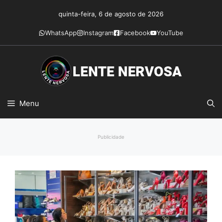
Pular
quinta-feira, 6 de agosto de 2026
para
o
WhatsApp
Instagram
Facebook
YouTube
conteúdo
Menu
Publicidade