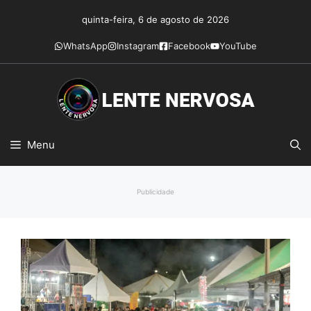
Pular
quinta-feira, 6 de agosto de 2026
para
o
WhatsApp
Instagram
Facebook
YouTube
conteúdo
Menu
Publicidade