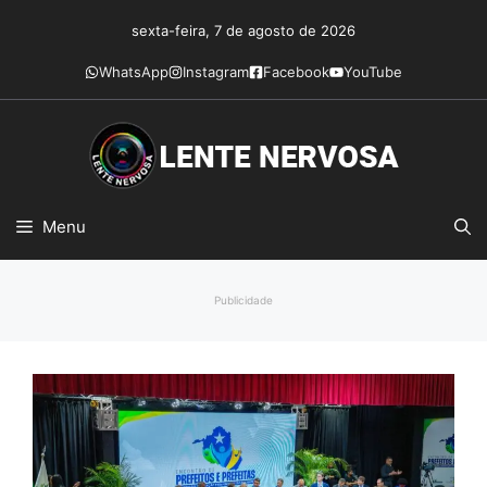
Pular
sexta-feira, 7 de agosto de 2026
para
o
WhatsApp
Instagram
Facebook
YouTube
conteúdo
Menu
Publicidade