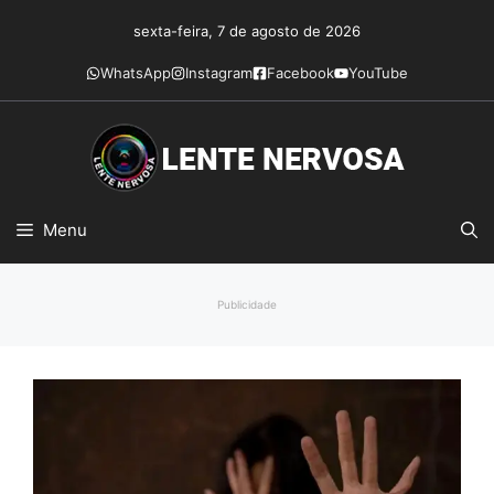
Pular
sexta-feira, 7 de agosto de 2026
para
o
WhatsApp
Instagram
Facebook
YouTube
conteúdo
Menu
Publicidade