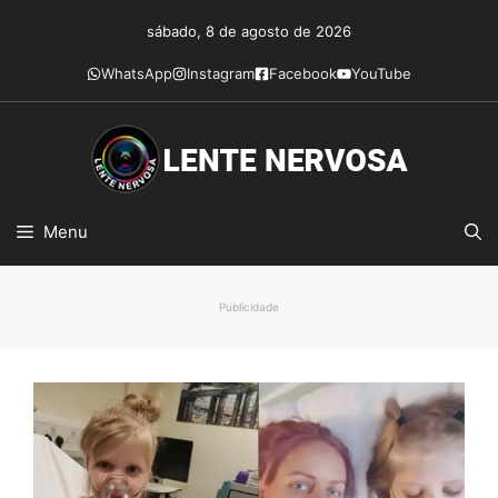
Pular
sábado, 8 de agosto de 2026
para
o
WhatsApp
Instagram
Facebook
YouTube
conteúdo
Menu
Publicidade