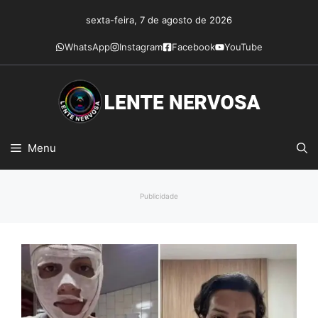
Pular
sexta-feira, 7 de agosto de 2026
para
o
WhatsApp
Instagram
Facebook
YouTube
conteúdo
Menu
Publicidade