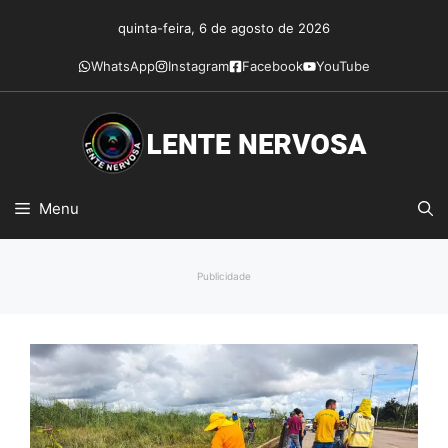
Pular
quinta-feira, 6 de agosto de 2026
para
o
WhatsApp
Instagram
Facebook
YouTube
conteúdo
Menu
Publicidade