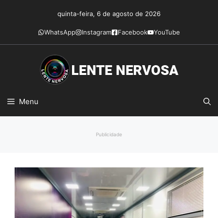
Pular
quinta-feira, 6 de agosto de 2026
para
o
WhatsApp
Instagram
Facebook
YouTube
conteúdo
Menu
Publicidade