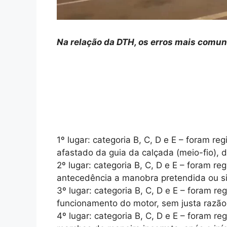
Na relação da DTH, os erros mais comun
1º lugar: categoria B, C, D e E – foram re
afastado da guia da calçada (meio-fio), d
2º lugar: categoria B, C, D e E – foram re
antecedência a manobra pretendida ou si
3º lugar: categoria B, C, D e E – foram re
funcionamento do motor, sem justa razão,
4º lugar: categoria B, C, D e E – foram re