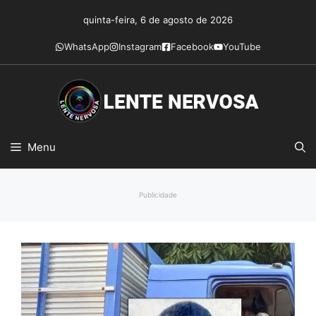
Pular
quinta-feira, 6 de agosto de 2026
para
o
WhatsApp
Instagram
Facebook
YouTube
conteúdo
Menu
Publicidade