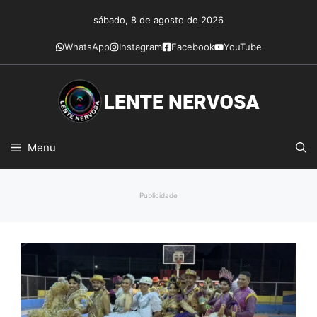
Pular
sábado, 8 de agosto de 2026
para
o
WhatsApp
Instagram
Facebook
YouTube
conteúdo
Menu
Publicidade