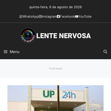
Pular
quinta-feira, 6 de agosto de 2026
para
o
WhatsApp
Instagram
Facebook
YouTube
conteúdo
Menu
Publicidade