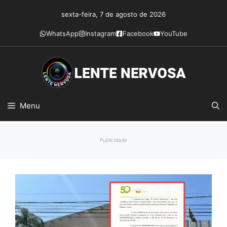
Pular
sexta-feira, 7 de agosto de 2026
para
o
WhatsApp
Instagram
Facebook
YouTube
conteúdo
Menu
Publicidade