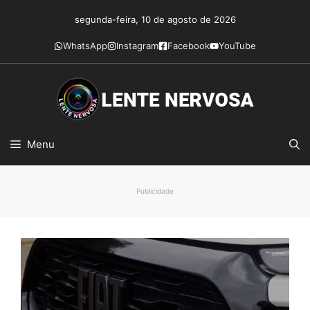
Pular
segunda-feira, 10 de agosto de 2026
para
o
WhatsApp
Instagram
Facebook
YouTube
conteúdo
Menu
Publicidade