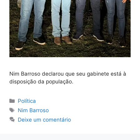
Nim Barroso declarou que seu gabinete está à
disposição da população.
Categorias
Política
Tags
Nim Barroso
Deixe um comentário