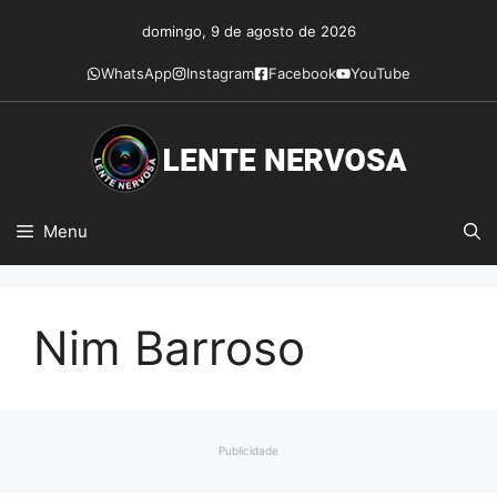
Pular
domingo, 9 de agosto de 2026
para
o
WhatsApp
Instagram
Facebook
YouTube
conteúdo
Menu
Nim Barroso
Publicidade