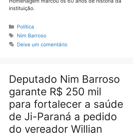
Homenagem marcou os 60 anos de história da
instituição.
Categorias
Política
Tags
Nim Barroso
Deixe um comentário
Deputado Nim Barroso
garante R$ 250 mil
para fortalecer a saúde
de Ji-Paraná a pedido
do vereador Willian