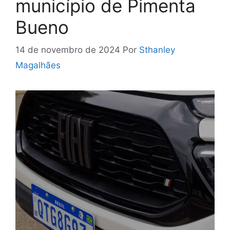
município de Pimenta
Bueno
14 de novembro de 2024
Por
Sthanley
Magalhães