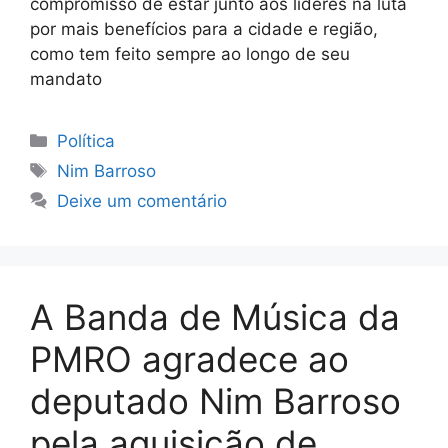
compromisso de estar junto aos líderes na luta
por mais benefícios para a cidade e região,
como tem feito sempre ao longo de seu
mandato
Categorias
Política
Tags
Nim Barroso
Deixe um comentário
A Banda de Música da
PMRO agradece ao
deputado Nim Barroso
pela aquisição de