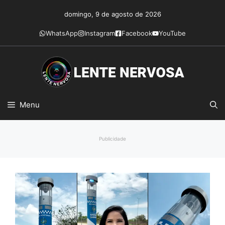
Pular
domingo, 9 de agosto de 2026
para
o
WhatsApp
Instagram
Facebook
YouTube
conteúdo
Menu
Publicidade