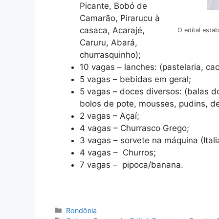
Picante, Bobó de
Camarão, Pirarucu à
casaca, Acarajé,
O edital esta
Caruru, Abará,
churrasquinho);
10 vagas – lanches: (pastelaria, ca
5 vagas – bebidas em geral;
5 vagas – doces diversos: (balas d
bolos de pote, mousses, pudins, de
2 vagas – Açaí;
4 vagas – Churrasco Grego;
3 vagas – sorvete na máquina (Ital
4 vagas – Churros;
7 vagas – pipoca/banana.
Categorias
Rondônia