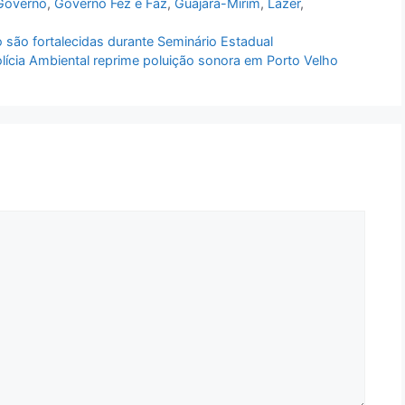
Governo
,
Governo Fez e Faz
,
Guajará-Mirim
,
Lazer
,
o são fortalecidas durante Seminário Estadual
lícia Ambiental reprime poluição sonora em Porto Velho