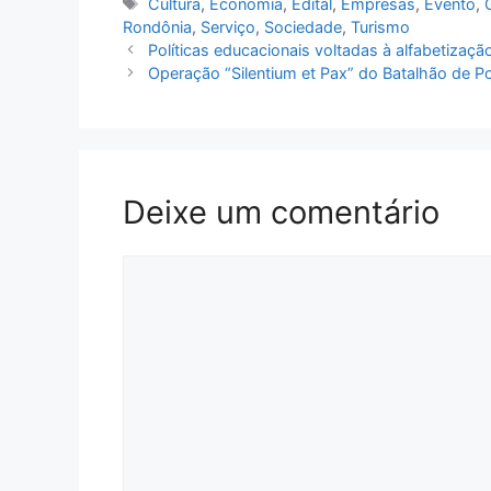
Tags
Cultura
,
Economia
,
Edital
,
Empresas
,
Evento
,
Rondônia
,
Serviço
,
Sociedade
,
Turismo
Políticas educacionais voltadas à alfabetizaçã
Operação “Silentium et Pax” do Batalhão de Po
Deixe um comentário
Comentário