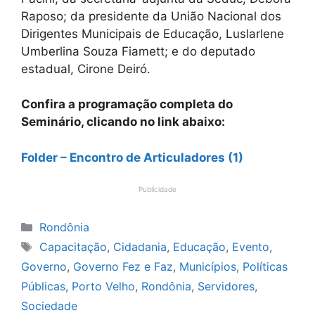
Raposo; da presidente da União Nacional dos
Dirigentes Municipais de Educação, Luslarlene
Umberlina Souza Fiamett; e do deputado
estadual, Cirone Deiró.
Confira a programação completa do
Seminário, clicando no link abaixo:
Folder – Encontro de Articuladores (1)
Publicidade
Categorias
Rondônia
Tags
Capacitação
,
Cidadania
,
Educação
,
Evento
,
Governo
,
Governo Fez e Faz
,
Municípios
,
Políticas
Públicas
,
Porto Velho
,
Rondônia
,
Servidores
,
Sociedade