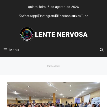
Pular
quinta-feira, 6 de agosto de 2026
para
o
WhatsApp
Instagram
Facebook
YouTube
conteúdo
Menu
Publicidade