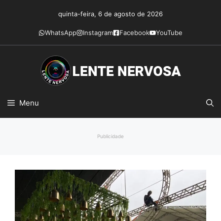
Pular
quinta-feira, 6 de agosto de 2026
para
o
WhatsApp
Instagram
Facebook
YouTube
conteúdo
Menu
Publicidade