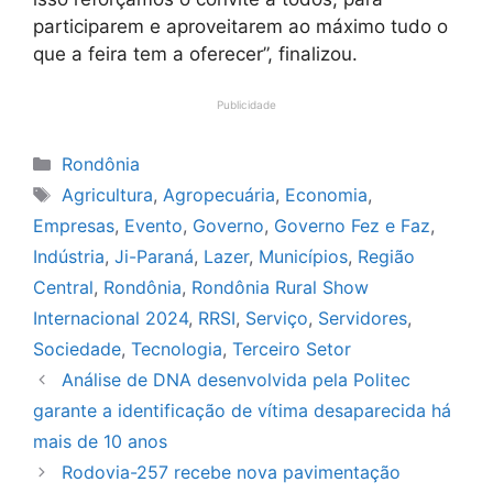
participarem e aproveitarem ao máximo tudo o
que a feira tem a oferecer”, finalizou.
Publicidade
Categorias
Rondônia
Tags
Agricultura
,
Agropecuária
,
Economia
,
Empresas
,
Evento
,
Governo
,
Governo Fez e Faz
,
Indústria
,
Ji-Paraná
,
Lazer
,
Municípios
,
Região
Central
,
Rondônia
,
Rondônia Rural Show
Internacional 2024
,
RRSI
,
Serviço
,
Servidores
,
Sociedade
,
Tecnologia
,
Terceiro Setor
Análise de DNA desenvolvida pela Politec
garante a identificação de vítima desaparecida há
mais de 10 anos
Rodovia-257 recebe nova pavimentação