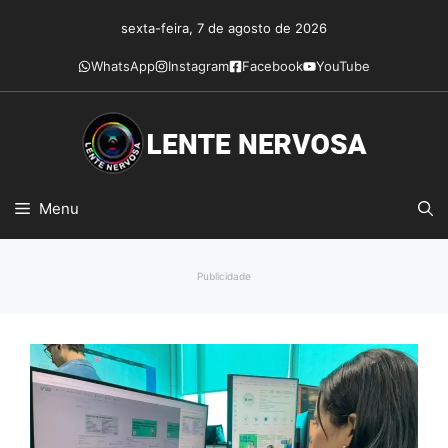
Pular
sexta-feira, 7 de agosto de 2026
para
o
WhatsApp
Instagram
Facebook
YouTube
conteúdo
Menu
Publicidade