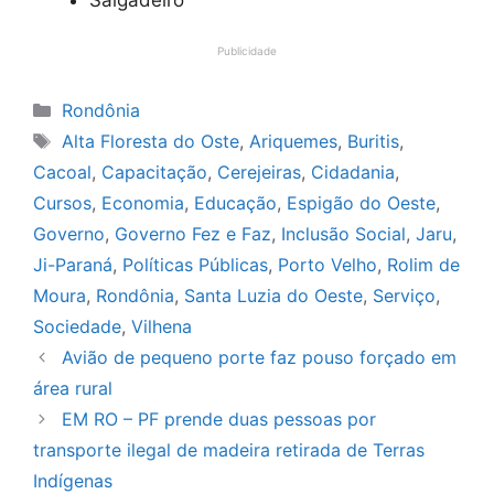
Salgadeiro
Publicidade
Categorias
Rondônia
Tags
Alta Floresta do Oste
,
Ariquemes
,
Buritis
,
Cacoal
,
Capacitação
,
Cerejeiras
,
Cidadania
,
Cursos
,
Economia
,
Educação
,
Espigão do Oeste
,
Governo
,
Governo Fez e Faz
,
Inclusão Social
,
Jaru
,
Ji-Paraná
,
Políticas Públicas
,
Porto Velho
,
Rolim de
Moura
,
Rondônia
,
Santa Luzia do Oeste
,
Serviço
,
Sociedade
,
Vilhena
Avião de pequeno porte faz pouso forçado em
área rural
EM RO – PF prende duas pessoas por
transporte ilegal de madeira retirada de Terras
Indígenas