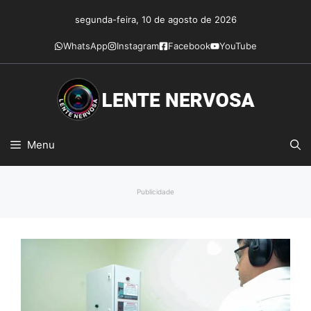
Pular
segunda-feira, 10 de agosto de 2026
para
o
WhatsApp
Instagram
Facebook
YouTube
conteúdo
Menu
Publicidade