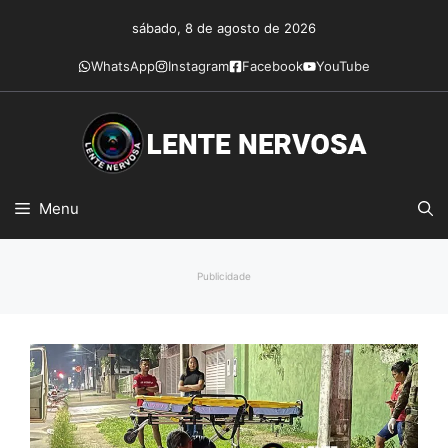
Pular
sábado, 8 de agosto de 2026
para
o
WhatsApp
Instagram
Facebook
YouTube
conteúdo
Menu
Publicidade