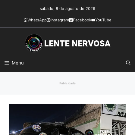
Pular
sábado, 8 de agosto de 2026
para
o
WhatsApp
Instagram
Facebook
YouTube
conteúdo
Menu
Publicidade