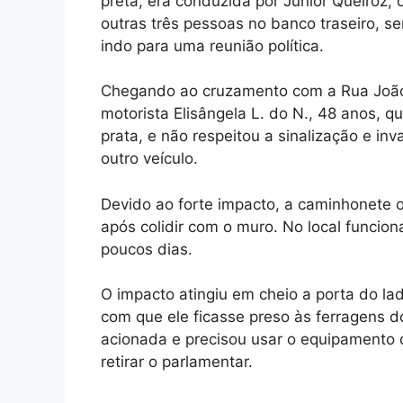
preta, era conduzida por Júnior Queiroz,
outras três pessoas no banco traseiro,
indo para uma reunião política.
Chegando ao cruzamento com a Rua João G
motorista Elisângela L. do N., 48 anos, 
prata, e não respeitou a sinalização e inv
outro veículo.
Devido ao forte impacto, a caminhonete o
após colidir com o muro. No local funcio
poucos dias.
O impacto atingiu em cheio a porta do l
com que ele ficasse preso às ferragens 
acionada e precisou usar o equipamento d
retirar o parlamentar.