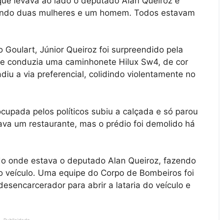
 que levava ao lado o deputado Alan Queiroz e
 sendo duas mulheres e um homem. Todos estavam
oulart, Júnior Queiroz foi surpreendido pela
que conduzia uma caminhonete Hilux Sw4, de cor
adiu a via preferencial, colidindo violentamente no
cupada pelos políticos subiu a calçada e só parou
nava um restaurante, mas o prédio foi demolido há
ado onde estava o deputado Alan Queiroz, fazendo
do veículo. Uma equipe do Corpo de Bombeiros foi
esencarcerador para abrir a lataria do veículo e
Publicidade