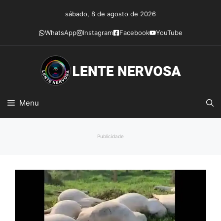
Pular
sábado, 8 de agosto de 2026
para
o
WhatsApp
Instagram
Facebook
YouTube
conteúdo
Menu
Publicidade