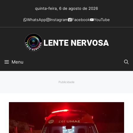
Pular
quinta-feira, 6 de agosto de 2026
para
o
WhatsApp
Instagram
Facebook
YouTube
conteúdo
Menu
Publicidade