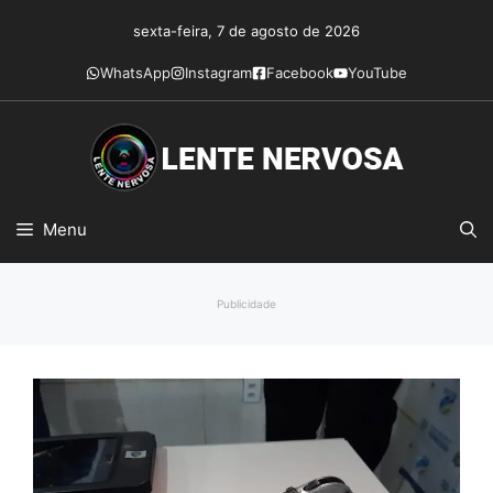
Pular
sexta-feira, 7 de agosto de 2026
para
o
WhatsApp
Instagram
Facebook
YouTube
conteúdo
Menu
Publicidade