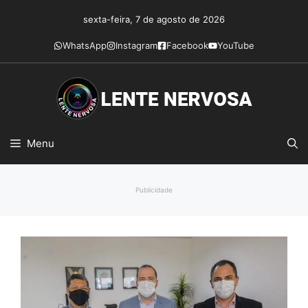
Pular
sexta-feira, 7 de agosto de 2026
para
o
WhatsApp
Instagram
Facebook
YouTube
conteúdo
Menu
Publicidade