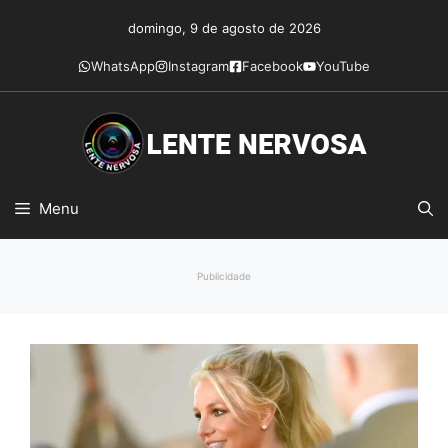
Pular
domingo, 9 de agosto de 2026
para
o
WhatsApp
Instagram
Facebook
YouTube
conteúdo
Menu
Publicidade