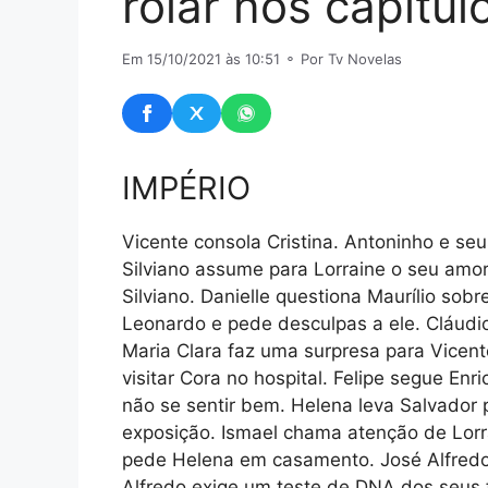
rolar nos capítul
Em 15/10/2021 às 10:51
⚬ Por Tv Novelas
IMPÉRIO
Vicente consola Cristina. Antoninho e s
Silviano assume para Lorraine o seu amor
Silviano. Danielle questiona Maurílio sob
Leonardo e pede desculpas a ele. Cláudio
Maria Clara faz uma surpresa para Vicent
visitar Cora no hospital. Felipe segue Enr
não se sentir bem. Helena leva Salvador p
exposição. Ismael chama atenção de Lorrai
pede Helena em casamento. José Alfredo 
Alfredo exige um teste de DNA dos seus 