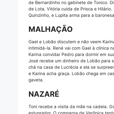
de Bernardinho no gabinete de Tonico. D
de Lota. Vitória cuida de Prisca e Hilário.
Quinzinho, e Lupita arma para a baronesa.
MALHAÇÃO
Gael e Lobão discutem e não veem Karina
intimidá-la. René vai com Gael à clínica 
Karina convidar Pedro para dormir em sua
José recebe um dinheiro de Lobão para su
chá na casa de Lucrécia e ela se surpre
e Karina acha graça. Lobão chega em ca
gaveta.
NAZARÉ
Toni recebe a visita da mãe na cadeia. G
estuprador. O comparsa de Verônica tenta