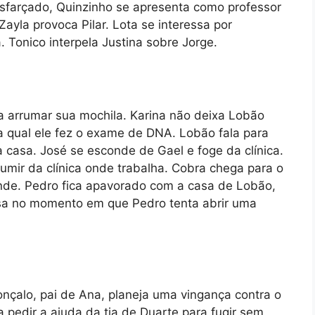
isfarçado, Quinzinho se apresenta como professor
 Zayla provoca Pilar. Lota se interessa por
 Tonico interpela Justina sobre Jorge.
 arrumar sua mochila. Karina não deixa Lobão
na qual ele fez o exame de DNA. Lobão fala para
 casa. José se esconde de Gael e foge da clínica.
mir da clínica onde trabalha. Cobra chega para o
ende. Pedro fica apavorado com a casa de Lobão,
sa no momento em que Pedro tenta abrir uma
onçalo, pai de Ana, planeja uma vingança contra o
 pedir a ajuda da tia de Duarte para fugir sem