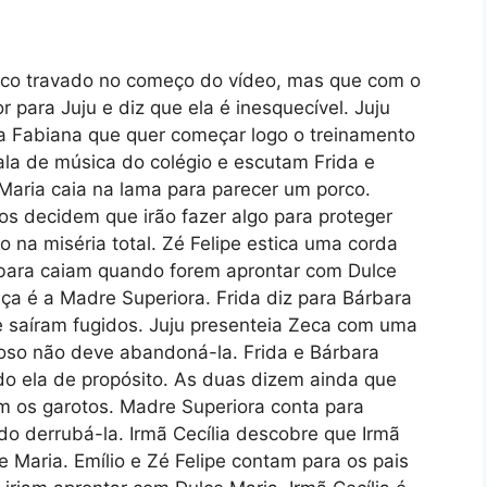
uco travado no começo do vídeo, mas que com o
 para Juju e diz que ela é inesquecível. Juju
ra Fabiana que quer começar logo o treinamento
sala de música do colégio e escutam Frida e
Maria caia na lama para parecer um porco.
s decidem que irão fazer algo para proteger
 na miséria total. Zé Felipe estica uma corda
rbara caiam quando forem aprontar com Dulce
ça é a Madre Superiora. Frida diz para Bárbara
 saíram fugidos. Juju presenteia Zeca com uma
moso não deve abandoná-la. Frida e Bárbara
do ela de propósito. As duas dizem ainda que
m os garotos. Madre Superiora conta para
do derrubá-la. Irmã Cecília descobre que Irmã
 Maria. Emílio e Zé Felipe contam para os pais