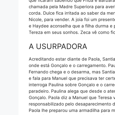
que ficaram sabendo que Frida e Bárbara 
chamada pela Madre Superiora para averi
corda. Dulce fica irritada ao saber da me
Nicole, para vender. A joia foi um presen
e Haydee aconselha que a filha durma e p
Tereza em seus sonhos. Zeca vê como fi
A USURPADORA
Acreditando estar diante de Paola, Santi
onde está Gonçalo e o carregamento. Pau
Fernando chega e o desarma, mas Santiago
e fala para Manuel que precisava ter cert
interroga Paulina sobre Gonçalo e o carr
paradeiro. Paulina alega que desde o at
Gonçalo. Paola diz a Manuel que Teresa v
responsabilizado pelo desaparecimento 
Paola lhe preparou uma armadilha para m