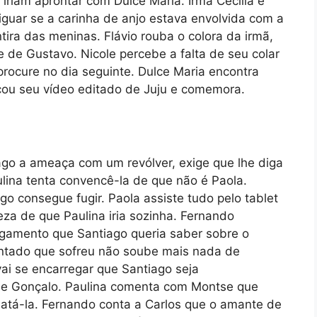
iriam aprontar com Dulce Maria. Irmã Cecília é
guar se a carinha de anjo estava envolvida com a
ntira das meninas. Flávio rouba o colora da irmã,
te de Gustavo. Nicole percebe a falta de seu colar
rocure no dia seguinte. Dulce Maria encontra
cou seu vídeo editado de Juju e comemora.
ago a ameaça com um revólver, exige que lhe diga
lina tenta convencê-la de que não é Paola.
 consegue fugir. Paola assiste tudo pelo tablet
eza de que Paulina iria sozinha. Fernando
egamento que Santiago queria saber sobre o
entado que sofreu não soube mais nada de
ai se encarregar que Santiago seja
de Gonçalo. Paulina comenta com Montse que
atá-la. Fernando conta a Carlos que o amante de