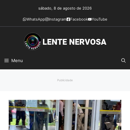
Pular
sábado, 8 de agosto de 2026
para
o
WhatsApp
Instagram
Facebook
YouTube
conteúdo
Menu
Publicidade