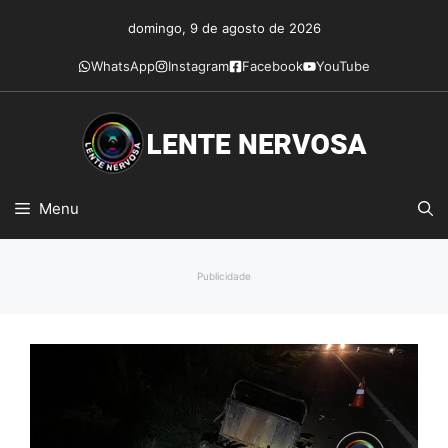
Pular
domingo, 9 de agosto de 2026
para
o
WhatsApp
Instagram
Facebook
YouTube
conteúdo
Menu
Publicidade