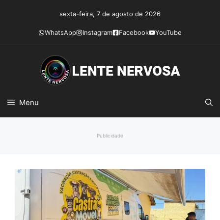
Pular
sexta-feira, 7 de agosto de 2026
para
o
WhatsApp
Instagram
Facebook
YouTube
conteúdo
Menu
Publicidade