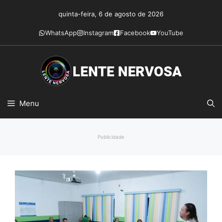
Pular
quinta-feira, 6 de agosto de 2026
para
o
WhatsApp
Instagram
Facebook
YouTube
conteúdo
Menu
Publicidade