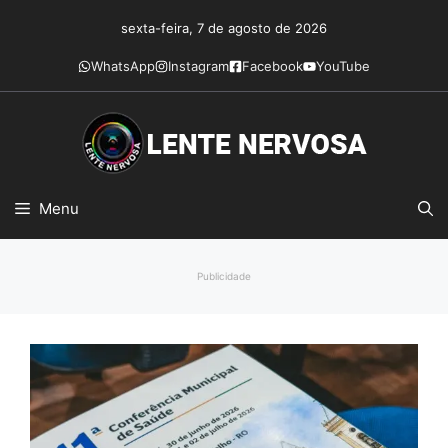
Pular
sexta-feira, 7 de agosto de 2026
para
o
WhatsApp
Instagram
Facebook
YouTube
conteúdo
Menu
Publicidade