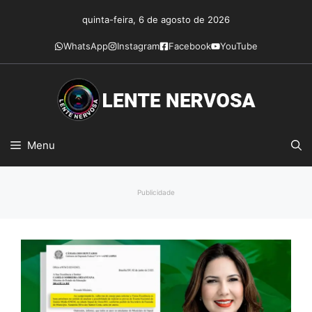
Pular
quinta-feira, 6 de agosto de 2026
para
o
WhatsApp
Instagram
Facebook
YouTube
conteúdo
Menu
Publicidade