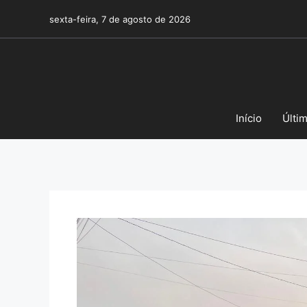
Pular
sexta-feira, 7 de agosto de 2026
para
o
conteúdo
Início
Últi