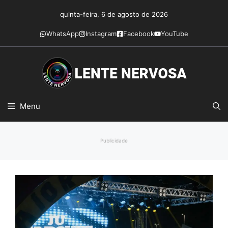
Pular
quinta-feira, 6 de agosto de 2026
para
o
WhatsApp
Instagram
Facebook
YouTube
conteúdo
Menu
Publicidade