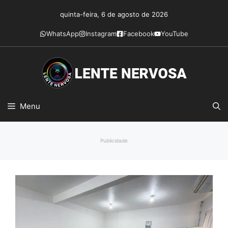
Pular
quinta-feira, 6 de agosto de 2026
para
o
WhatsApp
Instagram
Facebook
YouTube
conteúdo
Menu
Publicidade