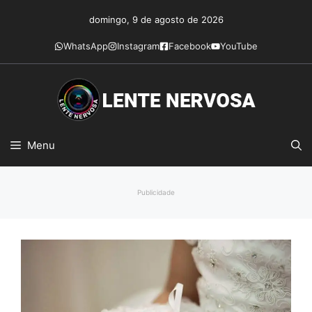
Pular
domingo, 9 de agosto de 2026
para
o
WhatsApp
Instagram
Facebook
YouTube
conteúdo
Menu
Publicidade