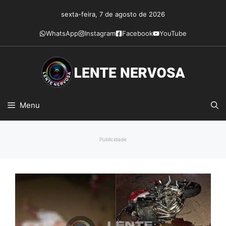
Pular
sexta-feira, 7 de agosto de 2026
para
o
WhatsApp
Instagram
Facebook
YouTube
conteúdo
Menu
Publicidade