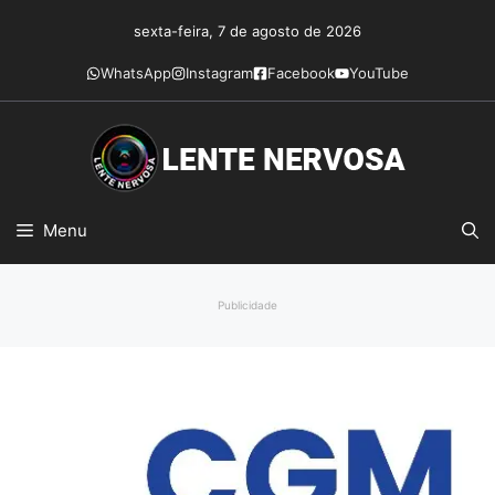
Pular
sexta-feira, 7 de agosto de 2026
para
o
WhatsApp
Instagram
Facebook
YouTube
conteúdo
Menu
Publicidade