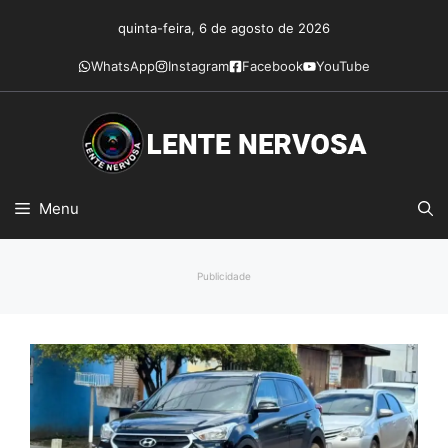
Pular
quinta-feira, 6 de agosto de 2026
para
o
WhatsApp
Instagram
Facebook
YouTube
conteúdo
Menu
Publicidade