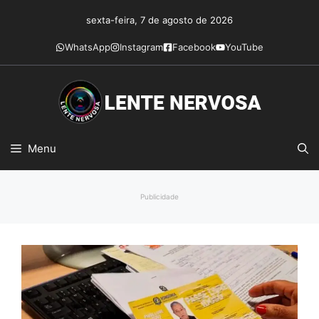
Pular
sexta-feira, 7 de agosto de 2026
para
o
WhatsApp
Instagram
Facebook
YouTube
conteúdo
Menu
Publicidade