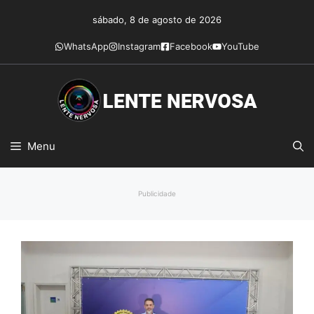
Pular
sábado, 8 de agosto de 2026
para
o
WhatsApp
Instagram
Facebook
YouTube
conteúdo
Menu
Publicidade