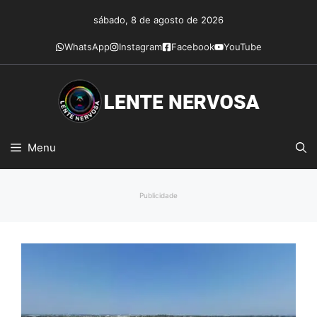
Pular
sábado, 8 de agosto de 2026
para
o
WhatsApp
Instagram
Facebook
YouTube
conteúdo
Menu
Publicidade