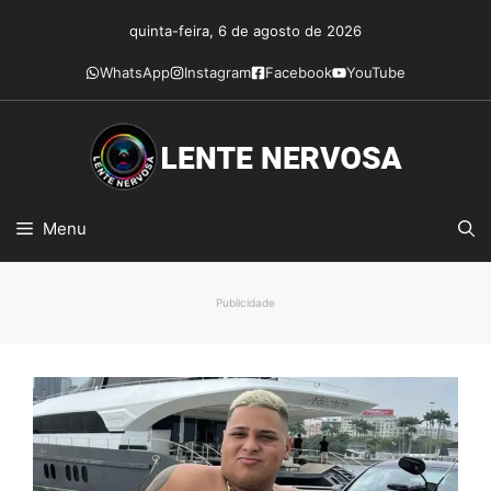
Pular
quinta-feira, 6 de agosto de 2026
para
o
WhatsApp
Instagram
Facebook
YouTube
conteúdo
Menu
Publicidade